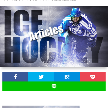
ン
ン
マ
ャ
ホ
ナ
グ
ン
ラ
ー
ッ
観
ガ・
リ
ム
プ
戦
ド
ー
ラ
マ