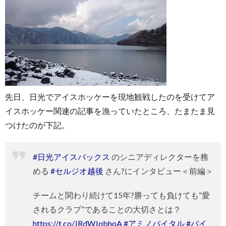
お
先日、日光でアイスホッケーを現地観戦したのを受けてア
問
イスホッケー関連の記事を漁っていたところ、たまたま見
つけたのが下記。
い
#日光アイスバックス
のシニアディレクターを務
合
める
#セルジオ越後
さん?にインタビュー＜前編＞
わ
チームと関わり続けて15年?勝っても負けても“愛
されるクラブ”であることの大切さとは？
せ
https://t.co/JRdWJqbhoA
#アミノバイタル
#バイ