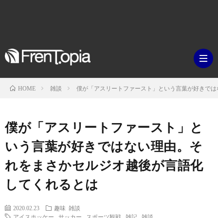
雑談
僕が「アスリートファースト」という言葉が好きでは
HOME
ブ
僕が「アスリートファースト」と
ロ
既
いう言葉が好きではない理由。そ
れをまさかセルジオ越後が言語化
グ
刊
ボ
してくれるとは
ラ
ク
映
2020.02.23
趣味
雑談
イ
シ
アイスホッケー
,
サッカー
,
スポーツ観戦
,
雑記
,
雑談
画・
ギ