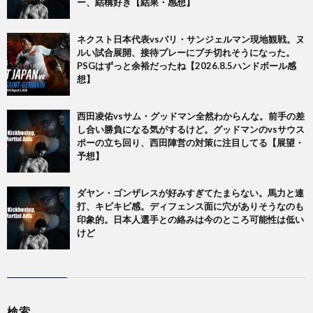
ー、結構好き【結果・感想】
ネクスト日本代表vsパリ・サンジェルマン現地観戦。ヌ
ルい試合展開、接待プレーにブチ切れそうになった。
PSGはずっと余裕だったね【2026.8.5ハンドボール感
想】
西田凌佑vsサム・グッドマン全然わからんな。前手の差
し合い勝負になる気がするけど。グッドマンのvsサウス
ポーの立ち回り、西田陣営の対策に注目してる【展望・
予想】
ダヤン・ゴンザレスが好みすぎてたまらない。馬力と連
打、キビキビ感。ディフェンス面に穴がありそうなのも
印象的。日本人選手との絡みは今のところ可能性は低い
けど
検索