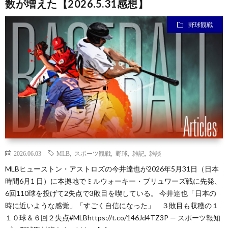
数が増えた【2026.5.31感想】
野球観戦
ン
ン
マ
ャ
ホ
ナ
グ
ン
ラ
ー
ッ
観
ガ・
リ
ム
プ
戦
ド
ー
ラ
2026.06.03
MLB
,
スポーツ観戦
,
野球
,
雑記
,
雑談
マ
MLBヒューストン・アストロズの今井達也が2026年5月31日（日本
時間6月1 日）に本拠地でミルウォーキー・ブリュワーズ戦に先発、
6回110球を投げて2失点で3敗目を喫している。 今井達也「日本の
時に近いような感覚」「すごく自信になった」 ３敗目も収穫の１
１０球＆６回２失点#MLBhttps://t.co/146Jd4TZ3P — スポーツ報知