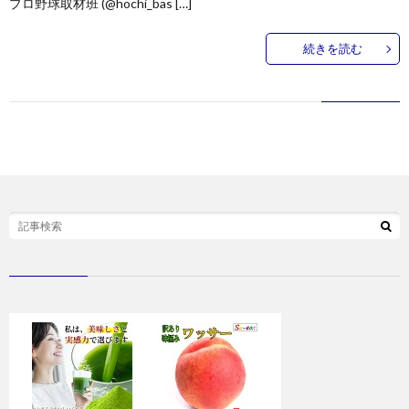
プロ野球取材班 (@hochi_bas […]
続きを読む
お
問
い
合
わ
せ