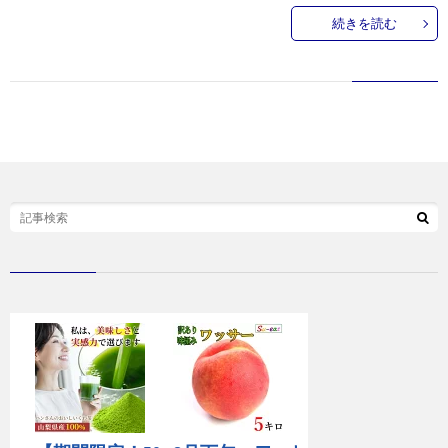
続きを読む
お
問
い
合
わ
せ