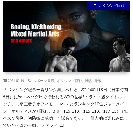
ボクシング観戦
ン
ン
マ
ャ
ホ
ナ
グ
ン
ラ
ー
ッ
観
ガ・
リ
ム
プ
戦
ド
ー
ラ
2024.02.10
スポーツ観戦
,
ボクシング観戦
,
雑記
,
雑談
「ボクシング記事一覧リンク集」へ戻る 2024年2月8日（日本時間
マ
9日）に米・ネバダ州で行われるWBO世界S・ライト級タイトルマ
ッチ。同級王者テオフィモ・ロペスとランキング10位ジャーメイ
ン・オルティスが対戦し、3-0（115-113、115-113、117-11）でロ
ペスが勝利。初防衛に成功した試合である。 個人的に楽しみにし
ていた今回の一戦。 テオフィ […]