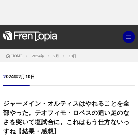
2024年
2月
10日
HOME
ブ
2024年2月10日
ロ
既
ジャーメイン・オルティスはやれることを全
グ
刊
ボ
部やった。テオフィモ・ロペスの追い足のな
さを突いて塩試合に。これはもう仕方ないっ
ラ
ク
映
すね【結果・感想】
イ
シ
画・
ギ