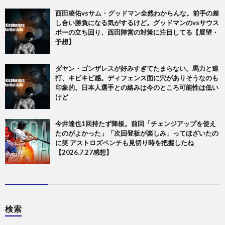
西田凌佑vsサム・グッドマン全然わからんな。前手の差
し合い勝負になる気がするけど。グッドマンのvsサウス
ポーの立ち回り、西田陣営の対策に注目してる【展望・
予想】
ダヤン・ゴンザレスが好みすぎてたまらない。馬力と連
打、キビキビ感。ディフェンス面に穴がありそうなのも
印象的。日本人選手との絡みは今のところ可能性は低い
けど
今井達也1回持たず降板。前回「チェンジアップを使え
たのがよかった」「次回登板が楽しみ」ってほざいたの
に笑 アストロズベンチも見切り時を把握したね
【2026.7.27感想】
検索