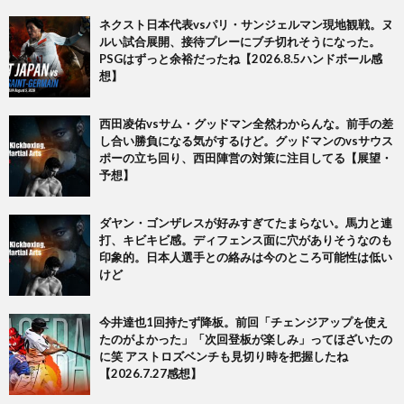
ネクスト日本代表vsパリ・サンジェルマン現地観戦。ヌ
ルい試合展開、接待プレーにブチ切れそうになった。
PSGはずっと余裕だったね【2026.8.5ハンドボール感
想】
西田凌佑vsサム・グッドマン全然わからんな。前手の差
し合い勝負になる気がするけど。グッドマンのvsサウス
ポーの立ち回り、西田陣営の対策に注目してる【展望・
予想】
ダヤン・ゴンザレスが好みすぎてたまらない。馬力と連
打、キビキビ感。ディフェンス面に穴がありそうなのも
印象的。日本人選手との絡みは今のところ可能性は低い
けど
今井達也1回持たず降板。前回「チェンジアップを使え
たのがよかった」「次回登板が楽しみ」ってほざいたの
に笑 アストロズベンチも見切り時を把握したね
【2026.7.27感想】