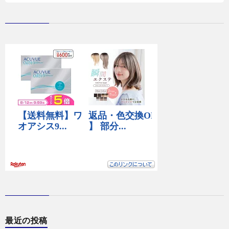
お
問
い
合
わ
せ
最近の投稿