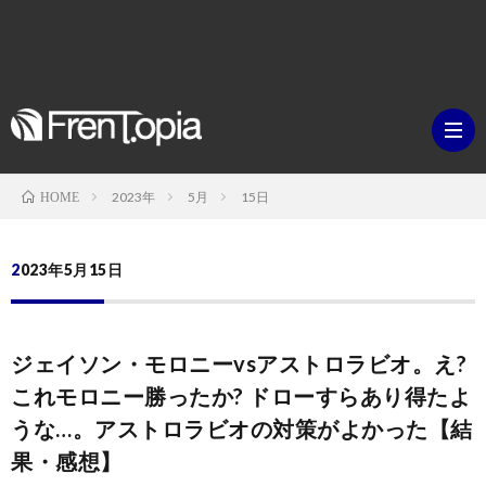
2023年
5月
15日
HOME
ブ
2023年5月15日
ロ
既
ジェイソン・モロニーvsアストロラビオ。え?
グ
刊
ボ
これモロニー勝ったか? ドローすらあり得たよ
うな…。アストロラビオの対策がよかった【結
ラ
ク
映
果・感想】
イ
シ
画・
ギ