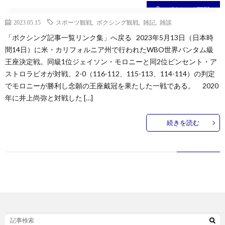
ボクシング観戦
2023.05.15
スポーツ観戦
,
ボクシング観戦
,
雑記
,
雑談
ン
ン
マ
ャ
ホ
「ボクシング記事一覧リンク集」へ戻る 2023年5月13日（日本時
間14日）に米・カリフォルニア州で行われたWBO世界バンタム級
ナ
グ
ン
ラ
ー
王座決定戦。同級1位ジェイソン・モロニーと同2位ビンセント・ア
ストロラビオが対戦、2-0（116-112、115-113、114-114）の判定
ッ
観
ガ・
リ
ム
でモロニーが勝利し念願の王座戴冠を果たした一戦である。 2020
年に井上尚弥と対戦した […]
プ
戦
ド
ー
続きを読む
ラ
マ