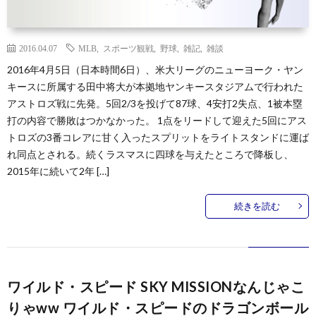
2016.04.07
MLB
,
スポーツ観戦
,
野球
,
雑記
,
雑談
2016年4月5日（日本時間6日）、米大リーグのニューヨーク・ヤン
キースに所属する田中将大が本拠地ヤンキースタジアムで行われた
アストロズ戦に先発。5回2/3を投げて87球、4安打2失点、1被本塁
打の内容で勝敗はつかなかった。 1点をリードして迎えた5回にアス
トロズの3番コレアに甘く入ったスプリットをライトスタンドに運ば
れ同点とされる。続くラスマスに四球を与えたところで降板し、
2015年に続いて2年 […]
続きを読む
ワイルド・スピード SKY MISSIONなんじゃこ
りゃww ワイルド・スピードのドラゴンボール