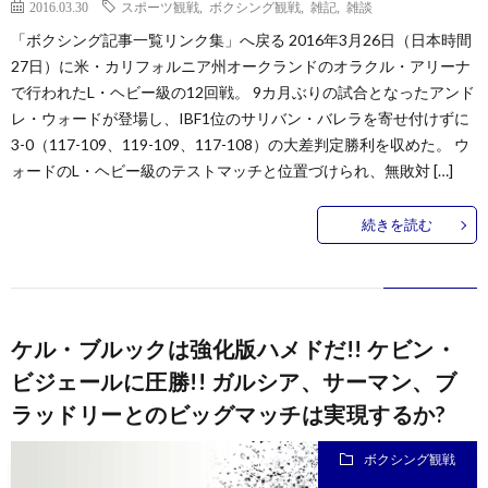
2016.03.30
スポーツ観戦
,
ボクシング観戦
,
雑記
,
雑談
「ボクシング記事一覧リンク集」へ戻る 2016年3月26日（日本時間
27日）に米・カリフォルニア州オークランドのオラクル・アリーナ
で行われたL・ヘビー級の12回戦。 9カ月ぶりの試合となったアンド
レ・ウォードが登場し、IBF1位のサリバン・バレラを寄せ付けずに
3-0（117-109、119-109、117-108）の大差判定勝利を収めた。 ウ
ォードのL・ヘビー級のテストマッチと位置づけられ、無敗対 […]
続きを読む
ケル・ブルックは強化版ハメドだ!! ケビン・
ビジェールに圧勝!! ガルシア、サーマン、ブ
ラッドリーとのビッグマッチは実現するか?
ボクシング観戦