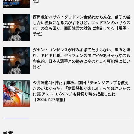
想】
西田凌佑vsサム・グッドマン全然わからんな。前手の差
し合い勝負になる気がするけど。グッドマンのvsサウス
ポーの立ち回り、西田陣営の対策に注目してる【展望・
予想】
ダヤン・ゴンザレスが好みすぎてたまらない。馬力と連
打、キビキビ感。ディフェンス面に穴がありそうなのも
印象的。日本人選手との絡みは今のところ可能性は低い
けど
今井達也1回持たず降板。前回「チェンジアップを使え
たのがよかった」「次回登板が楽しみ」ってほざいたの
に笑 アストロズベンチも見切り時を把握したね
【2026.7.27感想】
検索