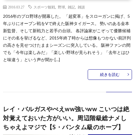
2016.03.27
スポーツ観戦
,
野球
,
雑記
,
雑談
2016年のプロ野球が開幕した。 「超変革」をスローガンに掲げ、5
年ぶりにオープン戦をVで終えた阪神タイガース。 勢いのある金本
新監督、そして新戦力と若手の台頭。 各評論家がこぞって優勝候補
にその名を挙げるなど、2015年終了時からは想像もつかない前評判
の高さを見せつけたままシーズンに突入している。 阪神ファンの間
でも「今年は楽しみだ」「楽しい野球が見られそう」「去年とはひ
と味違う」という声が聞か […]
続きを読む
レイ・バルガスやべえww強いww こいつは絶
対覚えておいた方がいい。周辺階級総ナメし
ちゃえよマジで【S・バンタム級のホープ】