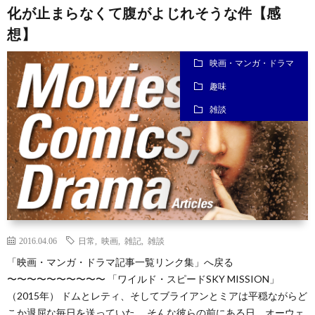
化が止まらなくて腹がよじれそうな件【感
想】
映画・マンガ・ドラマ
趣味
雑談
2016.04.06
日常
,
映画
,
雑記
,
雑談
「映画・マンガ・ドラマ記事一覧リンク集」へ戻る
〜〜〜〜〜〜〜〜〜〜 「ワイルド・スピードSKY MISSION」
（2015年） ドムとレティ、そしてブライアンとミアは平穏ながらど
こか退屈な毎日を送っていた。 そんな彼らの前にある日、オーウェ