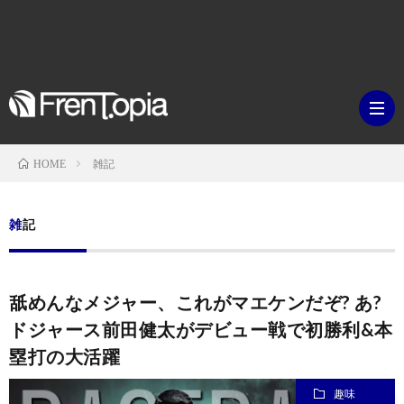
雑記
HOME
ブ
雑記
ロ
既
舐めんなメジャー、これがマエケンだぞ? あ?
グ
刊
ボ
ドジャース前田健太がデビュー戦で初勝利&本
塁打の大活躍
ラ
ク
映
趣味
イ
シ
画・
ギ