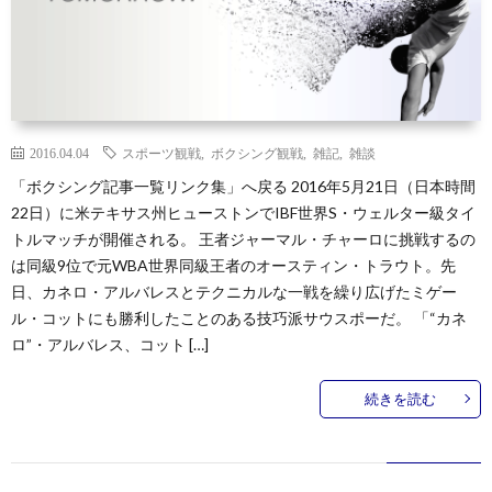
2016.04.04
スポーツ観戦
,
ボクシング観戦
,
雑記
,
雑談
「ボクシング記事一覧リンク集」へ戻る 2016年5月21日（日本時間
22日）に米テキサス州ヒューストンでIBF世界S・ウェルター級タイ
トルマッチが開催される。 王者ジャーマル・チャーロに挑戦するの
は同級9位で元WBA世界同級王者のオースティン・トラウト。先
日、カネロ・アルバレスとテクニカルな一戦を繰り広げたミゲー
ル・コットにも勝利したことのある技巧派サウスポーだ。 「“カネ
ロ”・アルバレス、コット […]
続きを読む