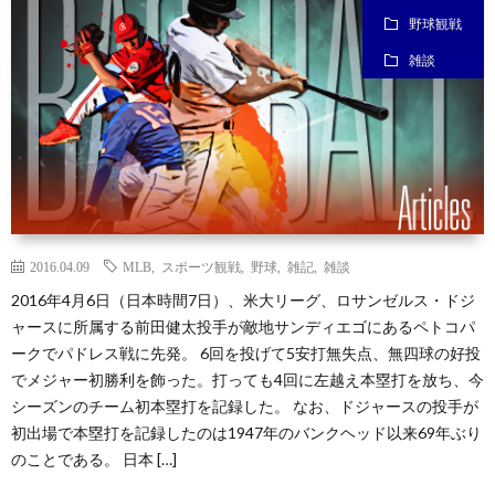
野球観戦
ン
ン
マ
ャ
雑談
ホ
ナ
グ
ン
ラ
ー
ッ
観
ガ・
リ
ム
プ
戦
ド
ー
2016.04.09
MLB
,
スポーツ観戦
,
野球
,
雑記
,
雑談
ラ
2016年4月6日（日本時間7日）、米大リーグ、ロサンゼルス・ドジ
ャースに所属する前田健太投手が敵地サンディエゴにあるペトコパ
ークでパドレス戦に先発。 6回を投げて5安打無失点、無四球の好投
マ
でメジャー初勝利を飾った。打っても4回に左越え本塁打を放ち、今
シーズンのチーム初本塁打を記録した。 なお、ドジャースの投手が
初出場で本塁打を記録したのは1947年のバンクヘッド以来69年ぶり
のことである。 日本 […]