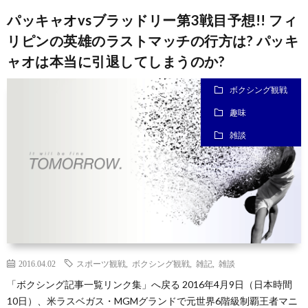
パッキャオvsブラッドリー第3戦目予想!! フィ
リピンの英雄のラストマッチの行方は? パッキ
ャオは本当に引退してしまうのか?
ボクシング観戦
趣味
雑談
2016.04.02
スポーツ観戦
,
ボクシング観戦
,
雑記
,
雑談
「ボクシング記事一覧リンク集」へ戻る 2016年4月9日（日本時間
10日）、米ラスベガス・MGMグランドで元世界6階級制覇王者マニ