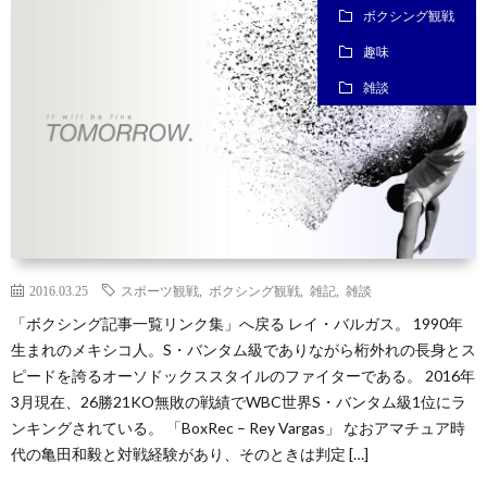
ボクシング観戦
趣味
雑談
2016.03.25
スポーツ観戦
,
ボクシング観戦
,
雑記
,
雑談
「ボクシング記事一覧リンク集」へ戻る レイ・バルガス。 1990年
生まれのメキシコ人。S・バンタム級でありながら桁外れの長身とス
ピードを誇るオーソドックススタイルのファイターである。 2016年
3月現在、26勝21KO無敗の戦績でWBC世界S・バンタム級1位にラ
ンキングされている。 「BoxRec – Rey Vargas」 なおアマチュア時
代の亀田和毅と対戦経験があり、そのときは判定 […]