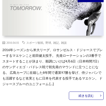
2016.04.01
スポーツ観戦
,
野球
,
雑記
,
雑談
2016年シーズンから米大リーグ、ロサンゼルス・ドジャースでプレ
ーするマエケンこと前田健太投手。 先発ローテーションの3番手で
スタートすることが決まり、順調にいけば4月6日（日本時間7日）
のサンディエゴ・パドレス戦で初先発のマウンドに立つことにな
る。 広島カープに在籍した8年間で通算97勝を挙げ、侍ジャパンで
も活躍するなど名実ともに日本を代表する投手であるマエケン。 ド
ジャースブルーのユニフォーム […]
続きを読む