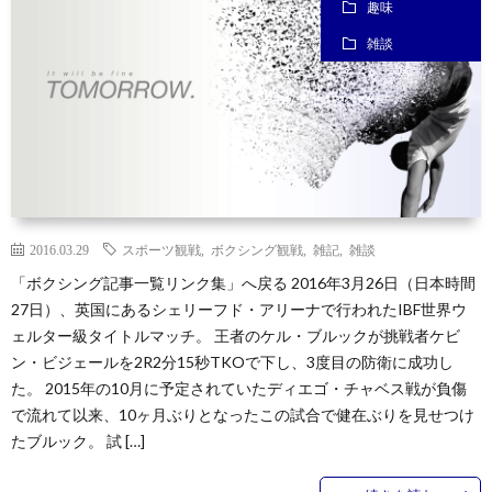
趣味
雑談
2016.03.29
スポーツ観戦
,
ボクシング観戦
,
雑記
,
雑談
「ボクシング記事一覧リンク集」へ戻る 2016年3月26日（日本時間
27日）、英国にあるシェリーフド・アリーナで行われたIBF世界ウ
ェルター級タイトルマッチ。 王者のケル・ブルックが挑戦者ケビ
ン・ビジェールを2R2分15秒TKOで下し、3度目の防衛に成功し
た。 2015年の10月に予定されていたディエゴ・チャベス戦が負傷
で流れて以来、10ヶ月ぶりとなったこの試合で健在ぶりを見せつけ
たブルック。 試 […]