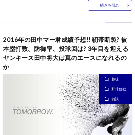
続きを読む
2016年の田中マー君成績予想!! 靭帯断裂? 被
お
本塁打数、防御率、投球回は? 3年目を迎える
ヤンキース田中将大は真のエースになれるの
問
か
い
趣味
野球観戦
合
雑談
わ
せ