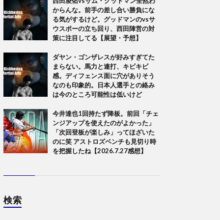
西田凌佑vsサム・グッドマン全然わ
からんな。前手の差し合い勝負にな
る気がするけど。グッドマンのvsサ
ウスポーの立ち回り、西田陣営の対
策に注目してる【展望・予想】
ダヤン・ゴンザレスが好みすぎてた
まらない。馬力と連打、キビキビ
感。ディフェンス面に穴がありそう
なのも印象的。日本人選手との絡み
は今のところ可能性は低いけど
今井達也1回持たず降板。前回「チェ
ンジアップを使えたのがよかった」
「次回登板が楽しみ」ってほざいた
のに笑 アストロズベンチも見切り時
を把握したね【2026.7.27感想】
検索