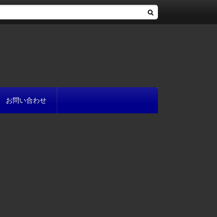
お問い合わせ
へ
流れ
方
が書ける?
いて
と
プ