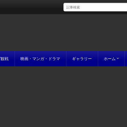
グ観戦
映画・マンガ・ドラマ
ギャラリー
ホーム
初めての方
完成までの
原稿の作り
誰にでも名作
お値段につ
お見積り
私たちのこ
ポリシー
サイトマッ