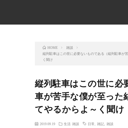
雑談
HOME
縦列駐車はこの世に必要ないものである（縦列駐車が
く聞け
縦列駐車はこの世に必
車が苦手な僕が至った
てやるからよ～く聞け
2019.09.19
生活
雑談
日常
,
雑記
,
雑談