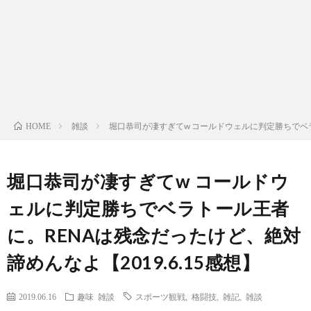
ン
ン
マ
ャ
ホ
ナ
グ
ン
ラ
ー
ッ
観
ガ・
リ
ム
雑談
堀口恭司が凄すぎてw コールドウェルに判定勝ちでベラト
HOME
プ
戦
ド
ー
ラ
堀口恭司が凄すぎてw コールドウ
ェルに判定勝ちでベラトール王者
マ
に。RENAは残念だったけど、絶対
諦めんなよ【2019.6.15感想】
2019.06.16
趣味
雑談
スポーツ観戦
,
格闘技
,
雑記
,
雑談