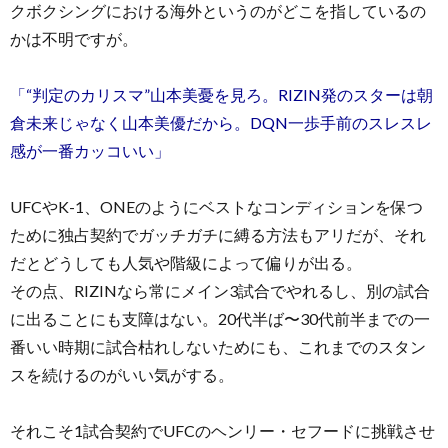
クボクシングにおける海外というのがどこを指しているの
かは不明ですが。
「“判定のカリスマ”山本美憂を見ろ。RIZIN発のスターは朝
倉未来じゃなく山本美優だから。DQN一歩手前のスレスレ
感が一番カッコいい」
UFCやK-1、ONEのようにベストなコンディションを保つ
ために独占契約でガッチガチに縛る方法もアリだが、それ
だとどうしても人気や階級によって偏りが出る。
その点、RIZINなら常にメイン3試合でやれるし、別の試合
に出ることにも支障はない。20代半ば〜30代前半までの一
番いい時期に試合枯れしないためにも、これまでのスタン
スを続けるのがいい気がする。
それこそ1試合契約でUFCのヘンリー・セフードに挑戦させ