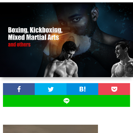
お
問
い
合
わ
せ