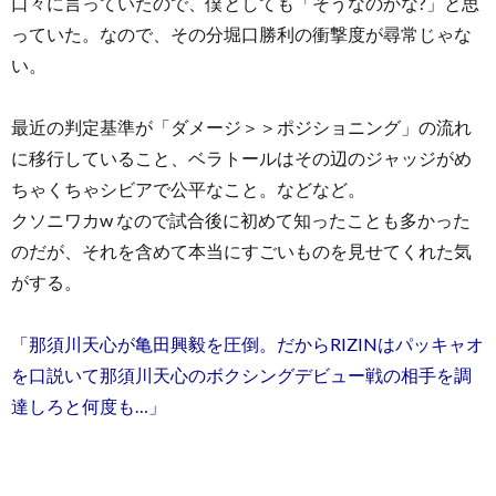
口々に言っていたので、僕としても「そうなのかな?」と思
っていた。なので、その分堀口勝利の衝撃度が尋常じゃな
い。
最近の判定基準が「ダメージ＞＞ポジショニング」の流れ
に移行していること、ベラトールはその辺のジャッジがめ
ちゃくちゃシビアで公平なこと。などなど。
クソニワカw なので試合後に初めて知ったことも多かった
のだが、それを含めて本当にすごいものを見せてくれた気
がする。
「那須川天心が亀田興毅を圧倒。だからRIZINはパッキャオ
を口説いて那須川天心のボクシングデビュー戦の相手を調
達しろと何度も…」