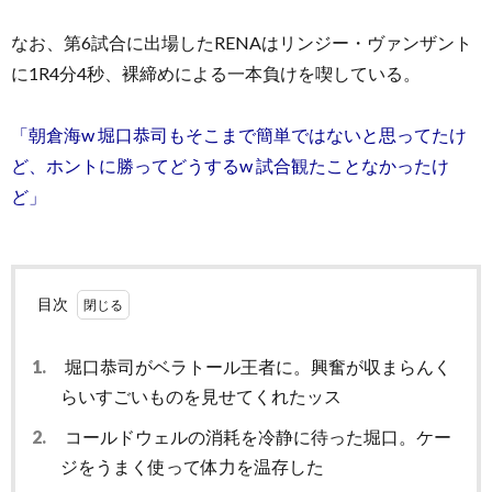
なお、第6試合に出場したRENAはリンジー・ヴァンザント
に1R4分4秒、裸締めによる一本負けを喫している。
「朝倉海w 堀口恭司もそこまで簡単ではないと思ってたけ
ど、ホントに勝ってどうするw 試合観たことなかったけ
ど」
目次
1.
堀口恭司がベラトール王者に。興奮が収まらんく
らいすごいものを見せてくれたッス
2.
コールドウェルの消耗を冷静に待った堀口。ケー
ジをうまく使って体力を温存した