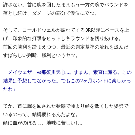
許さない。首に腕を回したままもう一方の腕でパウンドを
落とし続け、ダメージの部分で優位に立つ。
そして、コールドウェルが疲れてくる3R以降にペースを上
げ、印象的な打撃をヒットし各ラウンドを切り抜ける。
前回の勝利を踏まえつつ、最近の判定基準の流れを汲んだ
すばらしい判断、勝利というヤツ。
「メイウェザーvs那須川天心…。すまん、素直に謝る。この
結果は予想してなかった。でもこの2ヶ月ホントに楽しかっ
たわ」
てか、首に腕を回された状態で腰より頭を低くした姿勢で
いるのって、結構疲れるんだよな。
頭に血がのぼるし、地味に苦しいし。