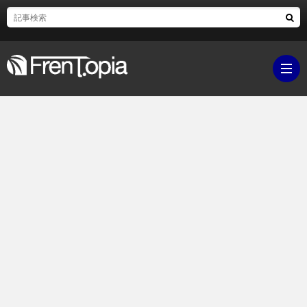
ブ
ロ
既
グ
刊
ボ
ラ
ク
映
イ
シ
画・
ギ