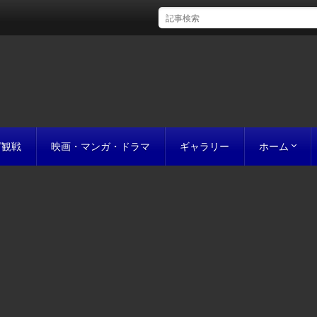
グ観戦
映画・マンガ・ドラマ
ギャラリー
ホーム
初めての方
完成までの
原稿の作り
誰にでも名作
お値段につ
お見積り
私たちのこ
ポリシー
サイトマッ