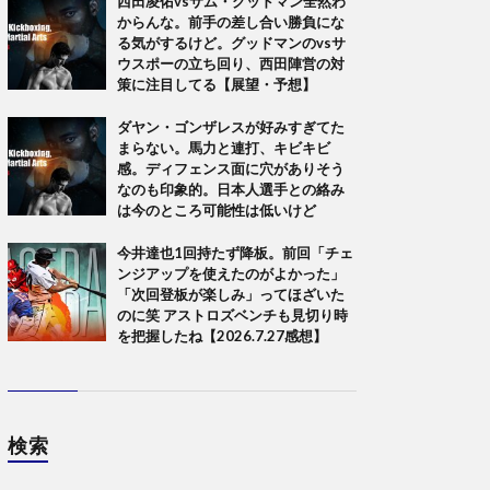
西田凌佑vsサム・グッドマン全然わ
からんな。前手の差し合い勝負にな
る気がするけど。グッドマンのvsサ
ウスポーの立ち回り、西田陣営の対
策に注目してる【展望・予想】
ダヤン・ゴンザレスが好みすぎてた
まらない。馬力と連打、キビキビ
感。ディフェンス面に穴がありそう
なのも印象的。日本人選手との絡み
は今のところ可能性は低いけど
今井達也1回持たず降板。前回「チェ
ンジアップを使えたのがよかった」
「次回登板が楽しみ」ってほざいた
のに笑 アストロズベンチも見切り時
を把握したね【2026.7.27感想】
検索