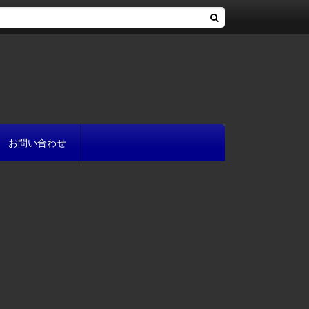
お問い合わせ
へ
流れ
方
が書ける?
いて
と
プ