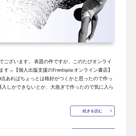
iaでございます。 表題の件ですが、このたびオンライ
→【個人出版支援のFrentopia オンライン書店】
3点あればちょっとは格好がつくかと思ったので作っ
の購入しかできないとか、大急ぎで作ったので気に入ら
続きを読む