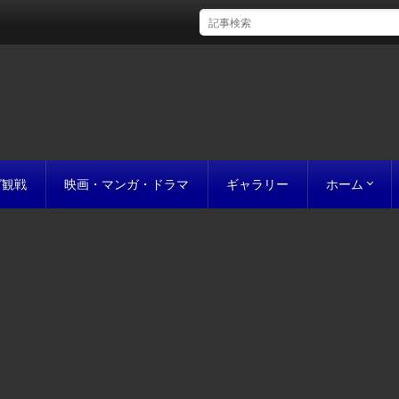
グ観戦
映画・マンガ・ドラマ
ギャラリー
ホーム
初めての方
完成までの
原稿の作り
誰にでも名作
お値段につ
お見積り
私たちのこ
ポリシー
サイトマッ