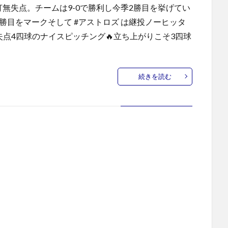
打無失点。チームは9-0で勝利し今季2勝目を挙げてい
！2勝目をマークそして #アストロズ は継投ノーヒッタ
失点4四球のナイスピッチング🔥立ち上がりこそ3四球
続きを読む