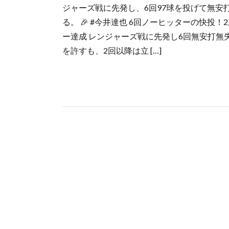
ジャーズ戦に先発し、6回97球を投げて無安
る。 🎉 #今井達也 6回ノーヒッターの快投
ー達成 レンジャーズ戦に先発し6回無安打無
を許すも、2回以降は立 […]