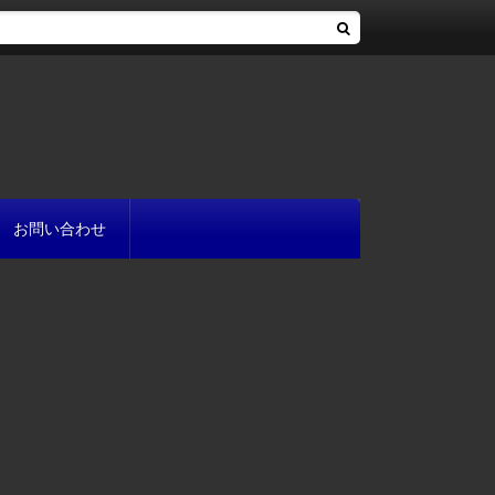
お問い合わせ
へ
流れ
方
が書ける?
いて
と
プ