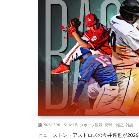
2026.05.26
MLB
,
スポーツ観戦
,
野球
,
雑記
,
雑談
ヒューストン・アストロズの今井達也が2026