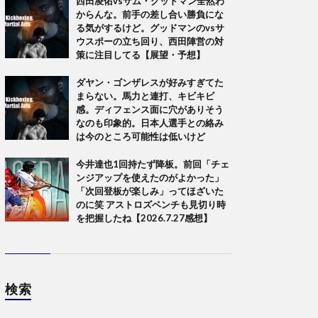
西田凌佑vsサム・グッドマン全然わ
からんな。前手の差し合い勝負にな
る気がするけど。グッドマンのvsサ
ウスポーの立ち回り、西田陣営の対
策に注目してる【展望・予想】
ダヤン・ゴンザレスが好みすぎてた
まらない。馬力と連打、キビキビ
感。ディフェンス面に穴がありそう
なのも印象的。日本人選手との絡み
は今のところ可能性は低いけど
今井達也1回持たず降板。前回「チェ
ンジアップを使えたのがよかった」
「次回登板が楽しみ」ってほざいた
のに笑 アストロズベンチも見切り時
を把握したね【2026.7.27感想】
検索