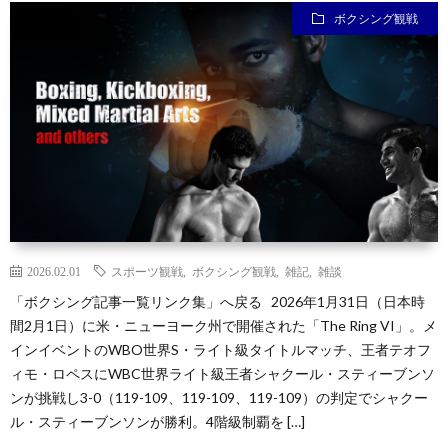
ボクシング観戦
ン
ン
マ
ャ
ホ
ナ
グ
ン
ラ
ー
ッ
観
ガ・
リ
ム
プ
戦
ド
ー
ラ
2026.02.01
スポーツ観戦
,
ボクシング観戦
,
雑記
,
雑談
「ボクシング記事一覧リンク集」へ戻る 2026年1月31日（日本時
マ
間2月1日）に米・ニューヨーク州で開催された「The Ring VI」。メ
インイベントのWBO世界S・ライト級タイトルマッチ、王者テオフ
ィモ・ロペスにWBC世界ライト級王者シャクール・スティーブンソ
ンが挑戦し3-0（119-109、119-109、119-109）の判定でシャクー
ル・スティーブンソンが勝利。4階級制覇を […]