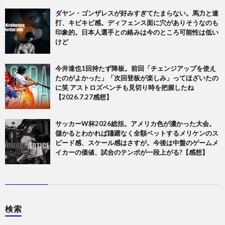
ダヤン・ゴンザレスが好みすぎてたまらない。馬力と連
打、キビキビ感。ディフェンス面に穴がありそうなのも
印象的。日本人選手との絡みは今のところ可能性は低い
けど
今井達也1回持たず降板。前回「チェンジアップを使え
たのがよかった」「次回登板が楽しみ」ってほざいたの
に笑 アストロズベンチも見切り時を把握したね
【2026.7.27感想】
サッカーW杯2026総括。アメリカ色が濃かった大会。
儲かるとわかれば躊躇なく全額ベットするメリケンのス
ピード感、スケール感はさすが。今後は中盤のゲームメ
イカーの価値、試合のテンポが一段上がる?【感想】
検索