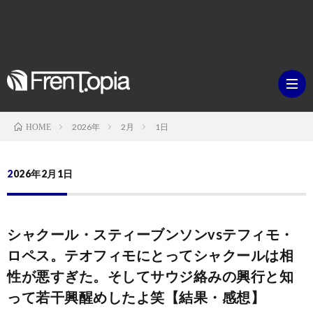
2026年
2月
1日
HOME
ブ
2026年2月1日
ロ
既
シャクール・スティーブンソンvsテフィモ・
グ
刊
ボ
ロペス。テオフィモにとってシャクールは相
性が悪すぎた。そしてサウジ絡みの興行と知
ラ
ク
映
って若干興醒めしたよ笑【結果・感想】
イ
シ
画・
ギ