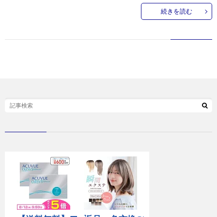
続きを読む
お
問
い
合
わ
せ