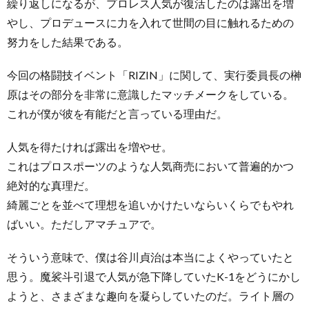
繰り返しになるが、プロレス人気が復活したのは露出を増
やし、プロデュースに力を入れて世間の目に触れるための
努力をした結果である。
今回の格闘技イベント「RIZIN」に関して、実行委員長の榊
原はその部分を非常に意識したマッチメークをしている。
これが僕が彼を有能だと言っている理由だ。
人気を得たければ露出を増やせ。
これはプロスポーツのような人気商売において普遍的かつ
絶対的な真理だ。
綺麗ごとを並べて理想を追いかけたいならいくらでもやれ
ばいい。ただしアマチュアで。
そういう意味で、僕は谷川貞治は本当によくやっていたと
思う。魔裟斗引退で人気が急下降していたK-1をどうにかし
ようと、さまざまな趣向を凝らしていたのだ。ライト層の