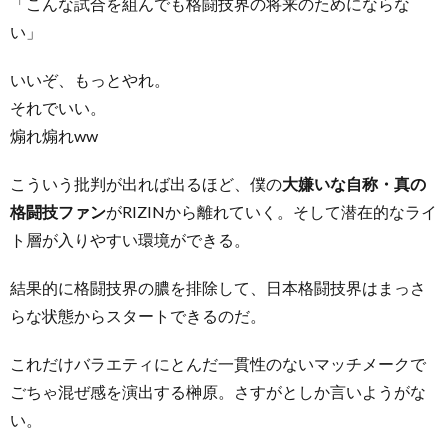
「こんな試合を組んでも格闘技界の将来のためにならな
い」
いいぞ、もっとやれ。
それでいい。
煽れ煽れww
こういう批判が出れば出るほど、僕の
大嫌いな自称・真の
格闘技ファン
がRIZINから離れていく。そして潜在的なライ
ト層が入りやすい環境ができる。
結果的に格闘技界の膿を排除して、日本格闘技界はまっさ
らな状態からスタートできるのだ。
これだけバラエティにとんだ一貫性のないマッチメークで
ごちゃ混ぜ感を演出する榊原。さすがとしか言いようがな
い。