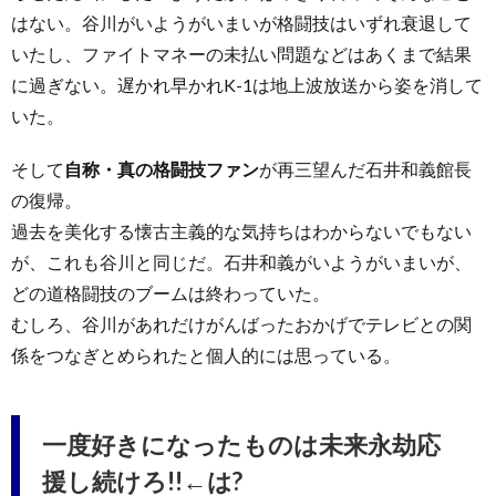
はない。谷川がいようがいまいが格闘技はいずれ衰退して
いたし、ファイトマネーの未払い問題などはあくまで結果
に過ぎない。遅かれ早かれK-1は地上波放送から姿を消して
いた。
そして
自称・真の格闘技ファン
が再三望んだ石井和義館長
の復帰。
過去を美化する懐古主義的な気持ちはわからないでもない
が、これも谷川と同じだ。石井和義がいようがいまいが、
どの道格闘技のブームは終わっていた。
むしろ、谷川があれだけがんばったおかげでテレビとの関
係をつなぎとめられたと個人的には思っている。
一度好きになったものは未来永劫応
援し続けろ!!←は?