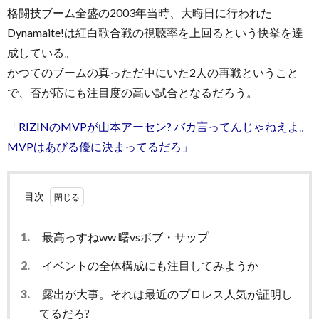
格闘技ブーム全盛の2003年当時、大晦日に行われた
Dynamaite!は紅白歌合戦の視聴率を上回るという快挙を達
成している。
かつてのブームの真っただ中にいた2人の再戦ということ
で、否が応にも注目度の高い試合となるだろう。
「RIZINのMVPが山本アーセン? バカ言ってんじゃねえよ。
MVPはあびる優に決まってるだろ」
目次
1.
最高っすねww 曙vsボブ・サップ
2.
イベントの全体構成にも注目してみようか
3.
露出が大事。それは最近のプロレス人気が証明し
てるだろ?