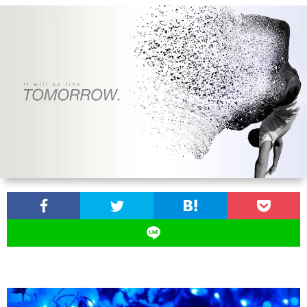
ン
ン
マ
ャ
ホ
ナ
グ
ン
ラ
ー
ッ
観
ガ・
リ
ム
プ
戦
ド
ー
ラ
マ