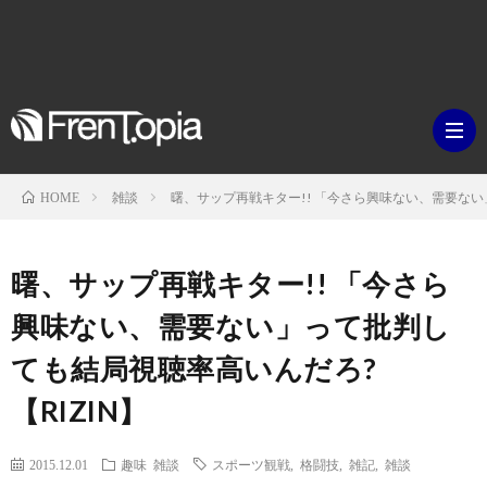
雑談
曙、サップ再戦キター!! 「今さら興味ない、需要ない
HOME
ブ
曙、サップ再戦キター!! 「今さら
ロ
既
興味ない、需要ない」って批判し
ても結局視聴率高いんだろ?
グ
刊
ボ
【RIZIN】
ラ
ク
映
2015.12.01
趣味
雑談
スポーツ観戦
,
格闘技
,
雑記
,
雑談
イ
シ
画・
ギ