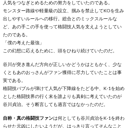
人気をつなぎとめるための努力をしていたのである。
モンスター路線や軽量級の設立、掴みを禁止してKOを生み
出しやすいルールへの移行。総合とのミックスルールな
ど、あの手この手を使って格闘技人気を支えようとしてい
たのである。
「僕の考えた最強」
この幻想に応えるために、頭をひねり続けていたのだ。
谷川が突き進んだ方向が正しいかどうかはともかく、少な
くともあのおっさんがファン獲得に尽力していたことは事
実である。
格闘技バブルが弾けて人気が下降線をたどる中、K-1を始め
とした格闘技界の行く末を誰よりも真剣に考えていたのが
谷川貞治。そう断言しても過言ではなかったのだ。
自称・真の格闘技ファン
は何としても谷川貞治をK-1を終わ
らせた元凶にしたいようだが、はっきり言ってそんなこと