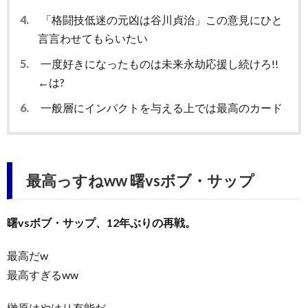
4.
「格闘技低迷の元凶は谷川貞治」この意見にひと
言言わせてもらいたい
5.
一度好きになったものは未来永劫応援し続けろ!!
←は?
6.
一般層にインパクトを与える上では最高のカード
最高っすねww 曙vsボブ・サップ
曙vsボブ・サップ、12年ぶりの再戦。
最高だw
最高すぎるww
榊原はやはり有能だ。