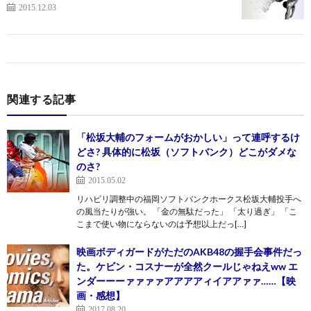
2015.12.03
関連する記事
「松坂大輔のフォームがおかしい」って連呼するけ
どさ? 具体的に松坂（ソフトバンク）どこがダメな
のさ?
2015.05.02
リハビリ調整中の福岡ソフトバンクホークス松坂大輔投手へ
の風当たりが強い。 「金の無駄だった」 「太り過ぎ」 「こ
こまで使い物にならないのは予想以上だっ[…]
映画ボディガードがただのAKB48の握手会事件だっ
た。ケビン・コスナーが全然クールじゃねえww エ
ンダーーーァァァァアアアアィイアアァァ……【映
画・感想】
2017.08.20