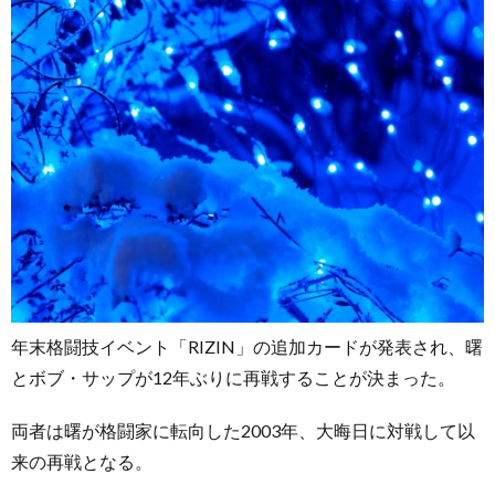
お
問
い
合
年末格闘技イベント「RIZIN」の追加カードが発表され、曙
とボブ・サップが12年ぶりに再戦することが決まった。
わ
両者は曙が格闘家に転向した2003年、大晦日に対戦して以
来の再戦となる。
せ