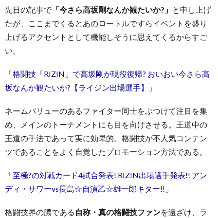
先日の記事で
「今さら高坂剛なんか観たいか?」
と申し上げ
たが、ここまでくるとあのロートルですらイベントを盛り
上げるアクセントとして機能しそうに思えてくるからすご
い。
「格闘技「RIZIN」で高坂剛が現役復帰? おいおい今さら高
坂なんか観たいか?【ライジン出場選手】」
ネームバリューのあるファイター同士をぶつけて注目を集
め、メインのトーナメントにも目を向けさせる。王道中の
王道の手法であって実に効果的。格闘技が不人気コンテン
ツであることをよく自覚したプロモーション方法である。
「至極?の対戦カード4試合発表! RIZIN出場選手発表!! アン
ディ・サワーvs長島☆自演乙☆雄一郎キター!!」
格闘技界の膿である
自称・真の格闘技ファン
を遠ざけ、ラ