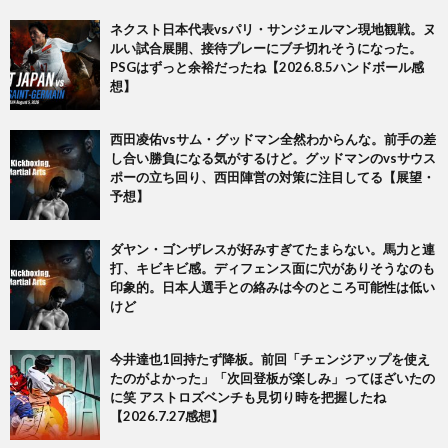
ネクスト日本代表vsパリ・サンジェルマン現地観戦。ヌ
ルい試合展開、接待プレーにブチ切れそうになった。
PSGはずっと余裕だったね【2026.8.5ハンドボール感
想】
西田凌佑vsサム・グッドマン全然わからんな。前手の差
し合い勝負になる気がするけど。グッドマンのvsサウス
ポーの立ち回り、西田陣営の対策に注目してる【展望・
予想】
ダヤン・ゴンザレスが好みすぎてたまらない。馬力と連
打、キビキビ感。ディフェンス面に穴がありそうなのも
印象的。日本人選手との絡みは今のところ可能性は低い
けど
今井達也1回持たず降板。前回「チェンジアップを使え
たのがよかった」「次回登板が楽しみ」ってほざいたの
に笑 アストロズベンチも見切り時を把握したね
【2026.7.27感想】